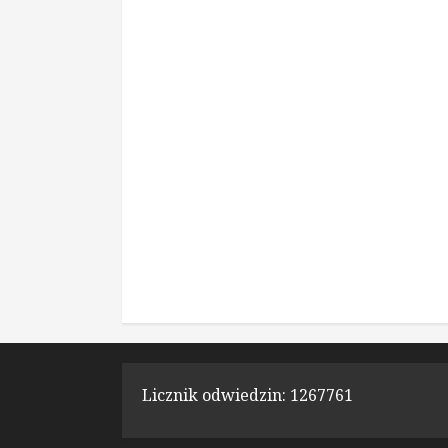
Licznik odwiedzin:
1267761