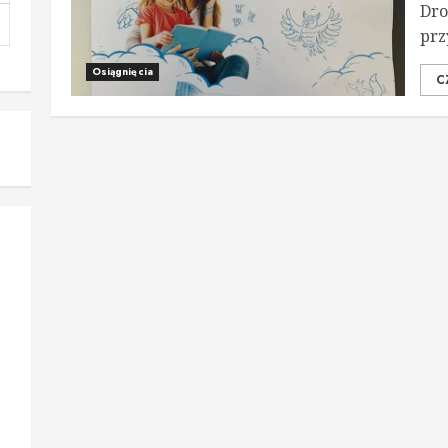
Dro
prz
Osiągnięcia
C