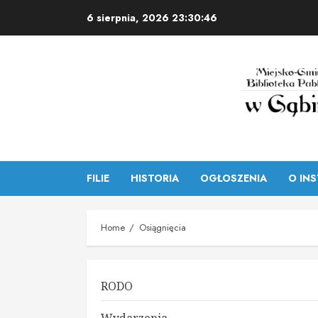
Skip
6 sierpnia, 2026
23:30:47
to
content
FILIE
HISTORIA
OGŁOSZENIA
O INS
Home
Osiągnięcia
RODO
Wydarzenia