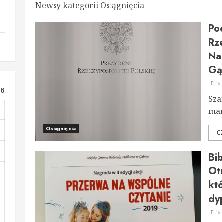
Newsy kategorii Osiągnięcia
Po
Rze
Na
Gą
16
26
Sza
mam
Osiągnięcia
C
Bi
Otr
któ
dy
16