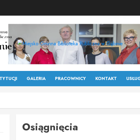
TYTUCJI
GALERIA
PRACOWNICY
KONTAKT
USŁUG
Osiągnięcia