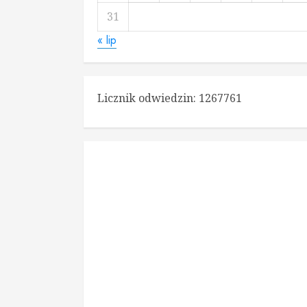
31
« lip
Licznik odwiedzin:
1267761